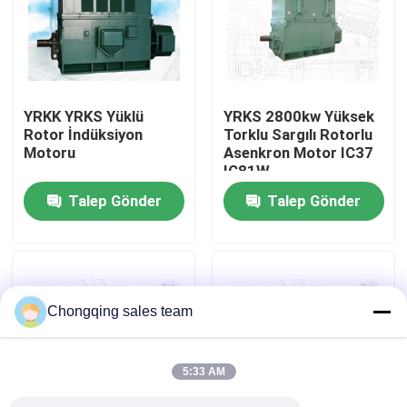
Fabrika turu
Kalite kontrol
YRKK YRKS Yüklü
YRKS 2800kw Yüksek
Rotor İndüksiyon
Torklu Sargılı Rotorlu
Motoru
Asenkron Motor IC37
Bize Ulaşın
IC81W
Talep Gönder
Talep Gönder
Haberler
Blog
Chongqing sales team
Bir teklif isteği
5:33 AM
Yüksek Voltajlı AC Motor