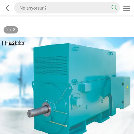
2
/
2