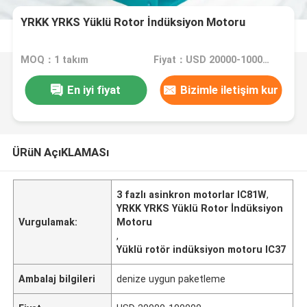
YRKK YRKS Yüklü Rotor İndüksiyon Motoru
MOQ：1 takım
Fiyat：USD 20000-100000
En iyi fiyat
Bizimle iletişim kur
ÜRüN AçıKLAMASı
3 fazlı asinkron motorlar IC81W
,
YRKK YRKS Yüklü Rotor İndüksiyon
Vurgulamak:
Motoru
,
Yüklü rotör indüksiyon motoru IC37
Ambalaj bilgileri
denize uygun paketleme