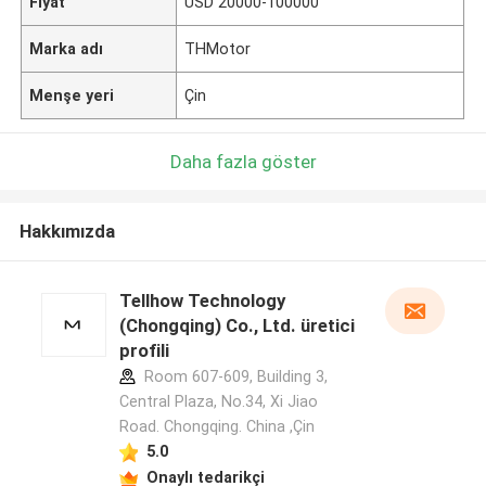
Fiyat
USD 20000-100000
Marka adı
THMotor
Menşe yeri
Çin
Daha fazla göster
Hakkımızda
Tellhow Technology
(Chongqing) Co., Ltd. üretici
profili
Room 607-609, Building 3,
Central Plaza, No.34, Xi Jiao
Road. Chongqing. China ,Çin
5.0
Onaylı tedarikçi