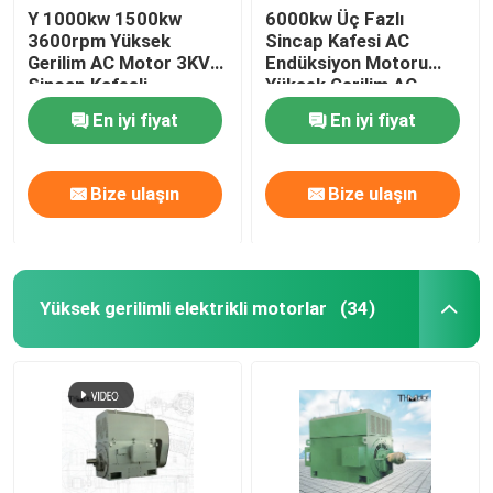
Y 1000kw 1500kw
6000kw Üç Fazlı
3600rpm Yüksek
Sincap Kafesi AC
Gerilim AC Motor 3KV
Endüksiyon Motoru
Sincap Kafesli
Yüksek Gerilim AC
İndüksiyon Makinesi
Motor 6kv 10kv
En iyi fiyat
En iyi fiyat
Bize ulaşın
Bize ulaşın
Yüksek gerilimli elektrikli motorlar
(34)