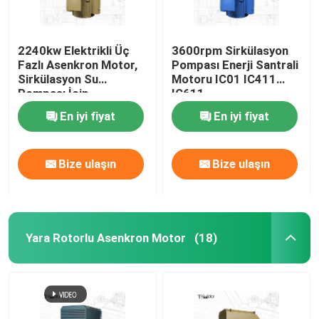
2240kw Elektrikli Üç
3600rpm Sirkülasyon
Fazlı Asenkron Motor,
Pompası Enerji Santrali
Sirkülasyon Su
Motoru IC01 IC411
Pompası İçin
IC611
En iyi fiyat
En iyi fiyat
Bize ulaşın
Bize ulaşın
Yara Rotorlu Asenkron Motor
(18)