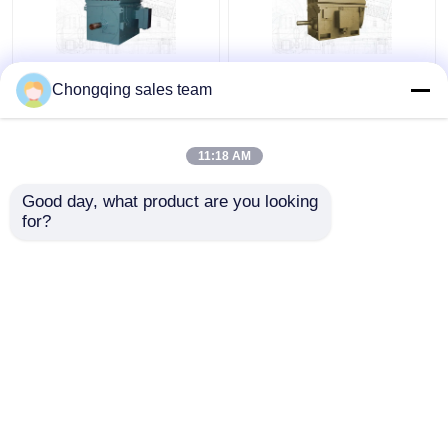
CE YR500-4 Yüksek
IEC GB Haddehane
Chongqing sales team
torklu yaralı rotor
Sargılı Rotorlu
indüksiyon motoru
Asenkron Motor
IC611
6000kw
11:18 AM
En iyi fiyat
En iyi fiyat
Good day, what product are you looking 
for?
Bize ulaşın
Bize ulaşın
Daha fazla göster
Ana sayfa
Hakkımızda
Bize ulaşın
Desktop Site
Site Haritası
Privacy Policy