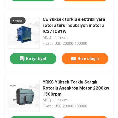
CE Yüksek torklu elektrikli yara
rotoru türü indüksiyon motoru
IC37 IC81W
MOQ：1 takım
Fiyat：USD 20000-100000
En iyi fiyat
Bize ulaşın
YRKS Yüksek Torklu Sargılı
Rotorlu Asenkron Motor 2200kw
1500rpm
MOQ：1 takım
Fiyat：USD 20000-100000