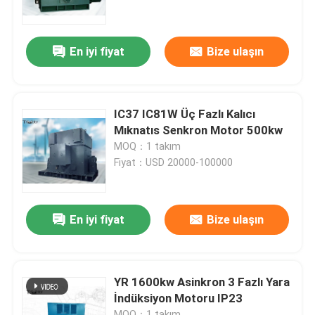
Fabrika turu
En iyi fiyat
Bize ulaşın
Kalite kontrol
IC37 IC81W Üç Fazlı Kalıcı
Bize Ulaşın
Mıknatıs Senkron Motor 500kw
MOQ：1 takım
Fiyat：USD 20000-100000
Haberler
Blog
En iyi fiyat
Bize ulaşın
Bir teklif isteği
YR 1600kw Asinkron 3 Fazlı Yara
İndüksiyon Motoru IP23
Yüksek Voltajlı AC Motor
MOQ：1 takım