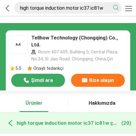
Tellhow Technology (Chongqing) Co.,
Ltd.
Room 607-609, Building 3, Central Plaza,
No.34, Xi Jiao Road. Chongqing. China,Çin
5.0
Onaylı tedarikçi
Şimdi ara
Bize ulaşın
Ürünler
Hakkımızda
high torque induction motor ic37 ic81w çevrimiçi üretim
(20)