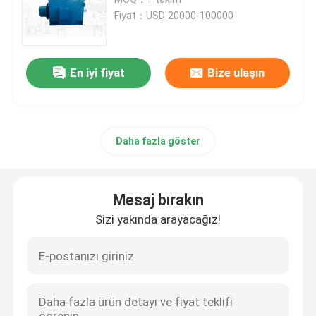
Fiyat：USD 20000-100000
Yüksek gerilimli elektrikli motorlar
En iyi fiyat
Bize ulaşın
AC Senkron Motoru
üç fazlı asenkron motor
Daha fazla göster
Yara Rotorlu Asenkron Motor
Mesaj bırakın
Sabit Mıknatıslı Senkron Motor
Sizi yakında arayacağız!
Büyük Senkron Motor
Gaz türbini jeneratörü