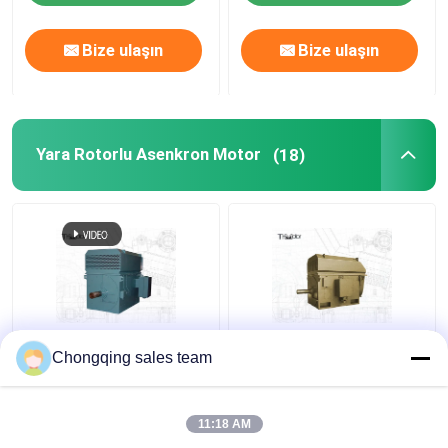
Bize ulaşın
Bize ulaşın
Yara Rotorlu Asenkron Motor
(18)
CE YR500-4 Yüksek
IEC GB Haddehane
Chongqing sales team
torklu yaralı rotor
Sargılı Rotorlu
indüksiyon motoru
Asenkron Motor
IC611
6000kw
11:18 AM