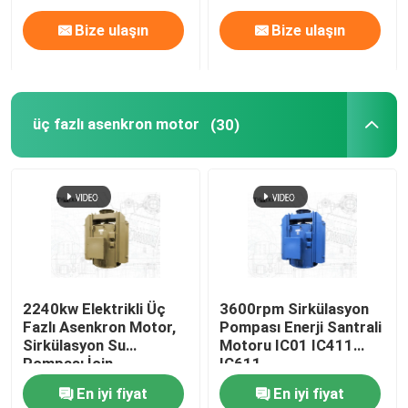
Bize ulaşın
Bize ulaşın
üç fazlı asenkron motor
(30)
2240kw Elektrikli Üç
3600rpm Sirkülasyon
Fazlı Asenkron Motor,
Pompası Enerji Santrali
Sirkülasyon Su
Motoru IC01 IC411
Pompası İçin
IC611
En iyi fiyat
En iyi fiyat