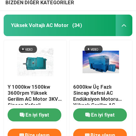
BİZDEN DİĞER KATEGORİLER
Yüksek Voltajlı AC Motor
(34)
Y 1000kw 1500kw
6000kw Üç Fazlı
3600rpm Yüksek
Sincap Kafesi AC
Gerilim AC Motor 3KV
Endüksiyon Motoru
Sincap Kafesli
Yüksek Gerilim AC
İndüksiyon Makinesi
Motor 6kv 10kv
En iyi fiyat
En iyi fiyat
Bize ulaşın
Bize ulaşın