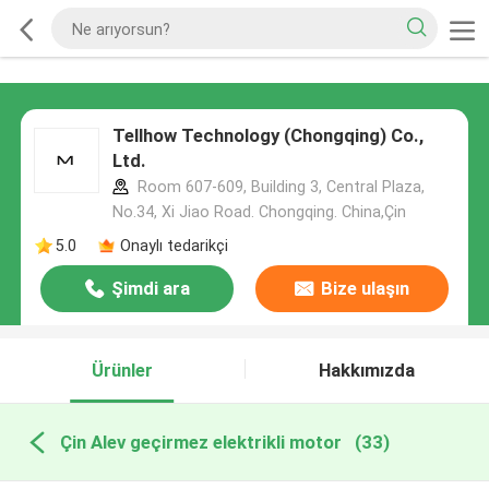
Tellhow Technology (Chongqing) Co.,
Ltd.
Room 607-609, Building 3, Central Plaza,
No.34, Xi Jiao Road. Chongqing. China,Çin
5.0
Onaylı tedarikçi
Şimdi ara
Bize ulaşın
Ürünler
Hakkımızda
Çin Alev geçirmez elektrikli motor
(33)