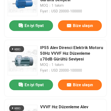
MOQ：1 takım
Fiyat：USD 20000-100000
Yüksek gerilimli elektrikli motorlar
En iyi fiyat
Bize ulaşın
AC Senkron Motoru
üç fazlı asenkron motor
IP55 Alev Direnci Elektrik Motoru
50Hz VVVF Hız Düzenleme
≤70dB Gürültü Seviyesi
Yara Rotorlu Asenkron Motor
MOQ：1 takım
Fiyat：USD 20000-100000
Sabit Mıknatıslı Senkron Motor
En iyi fiyat
Bize ulaşın
Büyük Senkron Motor
VVVF Hız Düzenleme Alev
Gaz türbini jeneratörü