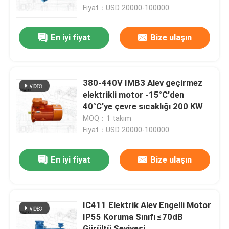
Fiyat：USD 20000-100000
Fabrika turu
En iyi fiyat
Bize ulaşın
Kalite kontrol
380-440V IMB3 Alev geçirmez
Bize Ulaşın
elektrikli motor -15°C'den
40°C'ye çevre sıcaklığı 200 KW
MOQ：1 takım
Haberler
Fiyat：USD 20000-100000
Blog
En iyi fiyat
Bize ulaşın
Bir teklif isteği
IC411 Elektrik Alev Engelli Motor
IP55 Koruma Sınıfı ≤70dB
Yüksek Voltajlı AC Motor
Gürültü Seviyesi