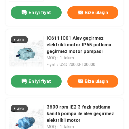
En iyi fiyat
Bize ulaşın
IC611 IC01 Alev geçirmez
elektrikli motor IP65 patlama
geçirmez motor pompası
MOQ：1 takım
Fiyat：USD 20000-100000
En iyi fiyat
Bize ulaşın
Ev
3600 rpm IE2 3 fazlı patlama
Ürün:% s
kanıtlı pompa ile alev geçirmez
elektrikli motor
Hakkımızda
MOQ：1 takım