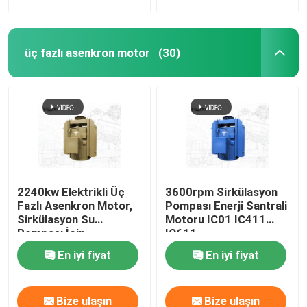
üç fazlı asenkron motor
(30)
2240kw Elektrikli Üç
3600rpm Sirkülasyon
Fazlı Asenkron Motor,
Pompası Enerji Santrali
Sirkülasyon Su
Motoru IC01 IC411
Pompası İçin
IC611
En iyi fiyat
En iyi fiyat
Bize ulaşın
Bize ulaşın