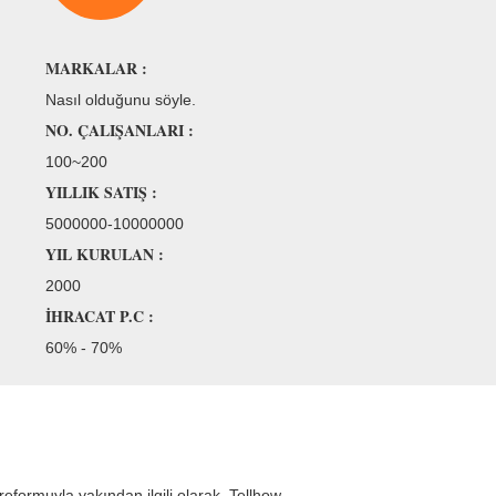
MARKALAR :
Nasıl olduğunu söyle.
NO. ÇALIŞANLARI :
100~200
YILLIK SATIŞ :
5000000-10000000
YIL KURULAN :
2000
İHRACAT P.C :
60% - 70%
reformuyla yakından ilgili olarak, Tellhow