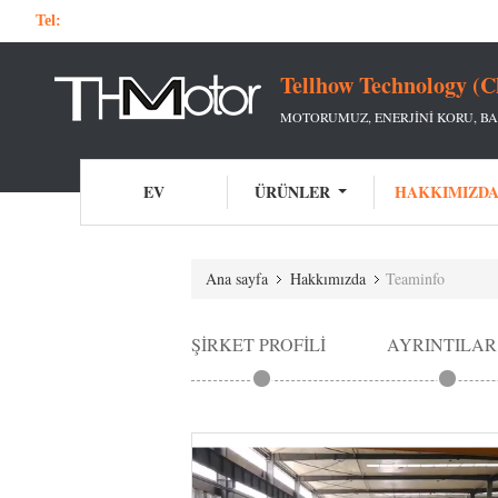
Tel:
Tellhow Technology (C
MOTORUMUZ, ENERJINI KORU, BA
EV
ÜRÜNLER
HAKKIMIZD
Ana sayfa
Hakkımızda
Teaminfo
ŞIRKET PROFILI
AYRINTILAR