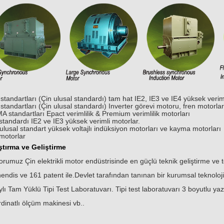
standartları (Çin ulusal standardı) tam hat IE2, IE3 ve IE4 yüksek verimli
standartları (Çin ulusal standardı) Inverter görevi motoru, fren motorl
 standartları Epact verimlilik & Premium verimlilik motorları
standardı IE2 ve IE3 yüksek verimli motorlar.
ulusal standart yüksek voltajlı indüksiyon motorları ve kayma motorları
motorlar
ştırma ve Geliştirme
rumuz Çin elektrikli motor endüstrisinde en güçlü teknik geliştirme ve t
ndis ve 161 patent ile.Devlet tarafından tanınan bir kurumsal teknolo
lı Tam Yüklü Tipi Test Laboratuvarı. Tipi test laboratuvarı 3 boyutlu ya
dinatlı ölçüm makinesi vb..