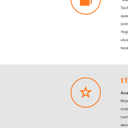
Tech
ayar
üret
Yeşi
ulus
tasa
F
Ana
Mot
moto
numa
dene