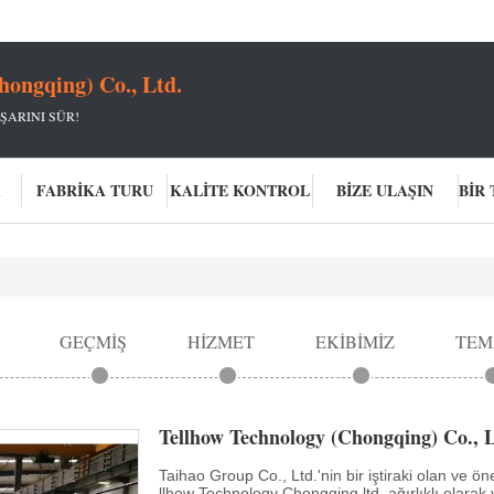
hongqing) Co., Ltd.
ŞARINI SÜR!
A
FABRIKA TURU
KALITE KONTROL
BIZE ULAŞIN
GEÇMIŞ
HIZMET
EKIBIMIZ
TEM
Tellhow Technology (Chongqing) Co., L
Taihao Group Co., Ltd.'nin bir iştiraki olan ve öne
llhow Technology Chongqing ltd, ağırlıklı olarak 