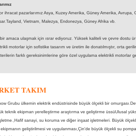
arımız
or ihracat pazarlarımız Asya, Kuzey Amerika, Güney Amerika, Avrupa, G
sar.Tayland, Vietnam, Malezya, Endonezya, Güney Afrika vb.
bir amaca ulaşmak için ısrar ediyoruz. Yüksek kaliteli ve çevre dostu ü
trikli motorlar için sofistike tasarım ve üretim ile donatılmıştır, orta ger
erilerin farklı gereksinimlerine göre özel uygulama elektrikli motorlar ge
IRKET TAKIM
how Grubu ülkemin elektrik endüstrisinde büyük ölçekli bir omurgası.De
k teknik ekipman yerelleştirme araştırma ve geliştirme üssüUlusal yükse
işletme.,Hafif sanayi, su koruma ve diğer inşaat işletmeleri. Büyük ölçek
ekipmanın geliştirilmesi ve uygulanması,Çin'de büyük ölçekli su pompa