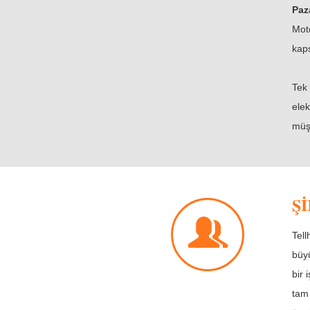
Paz
Mot
kap
Tek 
elek
müşt
Ş
Tell
büyü
bir 
tam 