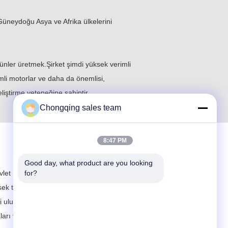
üneydoğu Asya ve Afrika ülkelerini
rünler üretmek.Şirket şimdi yüksek verimli
ilimli motorlar ve daha da önemlisi,
liştirme yeteneğine sahiptir.
Chongqing sales team
8:47 PM
Good day, what product are you looking 
vlet Konseyi tarafından kurulan ulusal
for?
k teknoloji endüstri üssü ve ulusal yenilikçi
li ulusal savunma ekipmanlarının, elektrikli
ları ve megavat seviyesinde rüzgar enerjisi