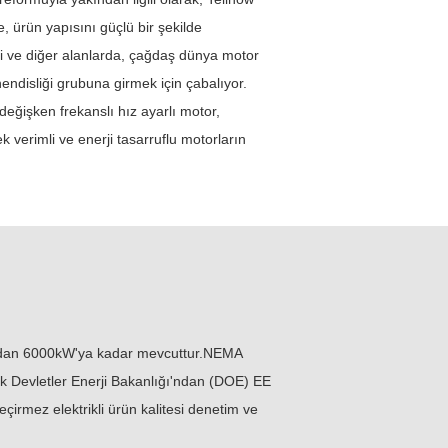
, ürün yapısını güçlü bir şekilde
ji ve diğer alanlarda, çağdaş dünya motor
hendisliği grubuna girmek için çabalıyor.
 değişken frekanslı hız ayarlı motor,
 verimli ve enerji tasarruflu motorların
'dan 6000kW'ya kadar mevcuttur.NEMA
şik Devletler Enerji Bakanlığı'ndan (DOE) EE
irmez elektrikli ürün kalitesi denetim ve