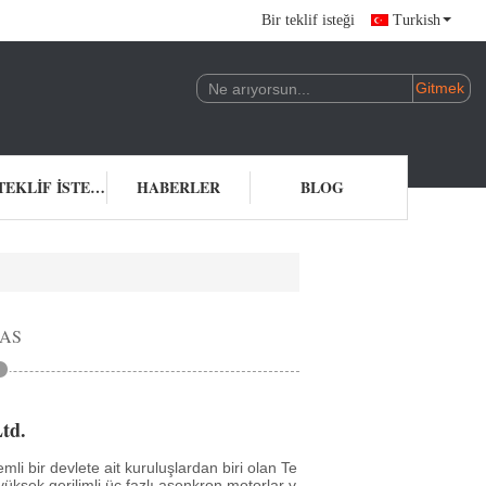
Bir teklif isteği
Turkish
BIR TEKLIF ISTEĞI
HABERLER
BLOG
AS
td.
mli bir devlete ait kuruluşlardan biri olan Te
yüksek gerilimli üç fazlı asenkron motorlar v