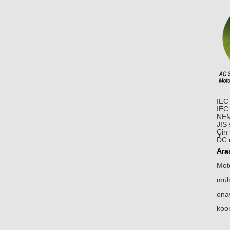
IEC 
IEC 
NEMA
JIS 
Çin 
DC 
Ara
Moto
mühe
onay
koor