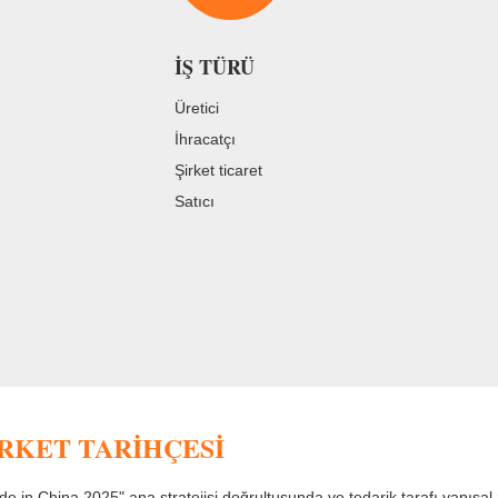
İŞ TÜRÜ
Üretici
İhracatçı
Şirket ticaret
Satıcı
IRKET TARIHÇESI
e in China 2025" ana stratejisi doğrultusunda ve tedarik tarafı yapısal 