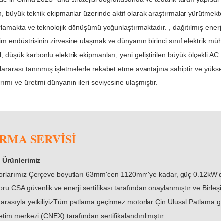
, büyük teknik ekipmanlar üzerinde aktif olarak araştırmalar yürütmekte
lamakta ve teknolojik dönüşümü yoğunlaştırmaktadır. , dağıtılmış ener
im endüstrisinin zirvesine ulaşmak ve dünyanın birinci sınıf elektrik mü
l, düşük karbonlu elektrik ekipmanları, yeni geliştirilen büyük ölçekli AC
lararası tanınmış işletmelerle rekabet etme avantajına sahiptir ve yüksek
rımı ve üretimi dünyanın ileri seviyesine ulaşmıştır.
IRMA SERVISI
 Ürünlerimiz
orlarımız Çerçeve boyutları 63mm'den 1120mm'ye kadar, güç 0.12kW
ru CSA güvenlik ve enerji sertifikası tarafından onaylanmıştır ve Birle
rasıyla yetkiliyizTüm patlama geçirmez motorlar Çin Ulusal Patlama geç
tim merkezi (CNEX) tarafından sertifikalandırılmıştır.