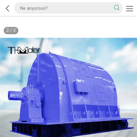
2
/
3