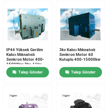
IP44 Yüksek Gerilim
3kv Kalıcı Mıknatıslı
Kalıcı Mıknatıslı
Senkron Motor 60
Senkron Motor 400-
Kutuplu 400-15000kw
15000kw 3kv-11kv
100-300dev/dak
Talep Gönder
Talep Gönder
Ev
Ürün:% s
Hakkımızda