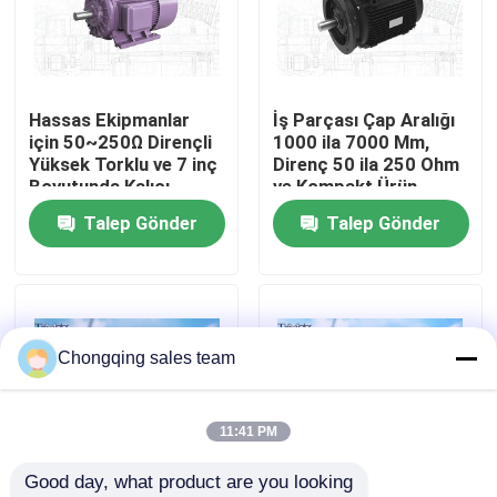
Fabrika turu
Hassas Ekipmanlar
İş Parçası Çap Aralığı
Kalite kontrol
için 50~250Ω Dirençli
1000 ila 7000 Mm,
Yüksek Torklu ve 7 inç
Direnç 50 ila 250 Ohm
Boyutunda Kalıcı
ve Kompakt Ürün
Bize Ulaşın
Mıknatıslı Senkron
Boyutu 7 inç Özellikli
Talep Gönder
Talep Gönder
Motor
Kalıcı Mıknatıslı
Senkron Motor
Haberler
Blog
Chongqing sales team
Bir teklif isteği
11:41 PM
Good day, what product are you looking 
Yüksek Voltajlı AC Motor