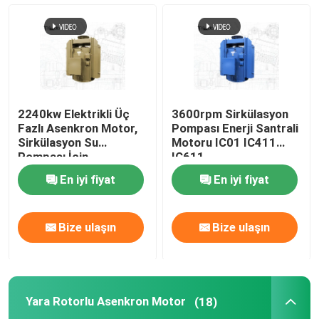
Yüksek gerilimli elektrikli motorlar
AC Senkron Motoru
2240kw Elektrikli Üç
3600rpm Sirkülasyon
üç fazlı asenkron motor
Fazlı Asenkron Motor,
Pompası Enerji Santrali
Sirkülasyon Su
Motoru IC01 IC411
Pompası İçin
IC611
Yara Rotorlu Asenkron Motor
En iyi fiyat
En iyi fiyat
Sabit Mıknatıslı Senkron Motor
Bize ulaşın
Bize ulaşın
Büyük Senkron Motor
Yara Rotorlu Asenkron Motor
(18)
Gaz türbini jeneratörü