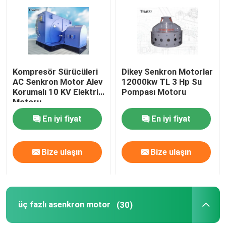
Fabrika turu
Kalite kontrol
Kompresör Sürücüleri
Dikey Senkron Motorlar
AC Senkron Motor Alev
12000kw TL 3 Hp Su
Korumalı 10 KV Elektrik
Pompası Motoru
Bize Ulaşın
Motoru
En iyi fiyat
En iyi fiyat
Haberler
Bize ulaşın
Bize ulaşın
Blog
Bir teklif isteği
üç fazlı asenkron motor
(30)
Yüksek Voltajlı AC Motor