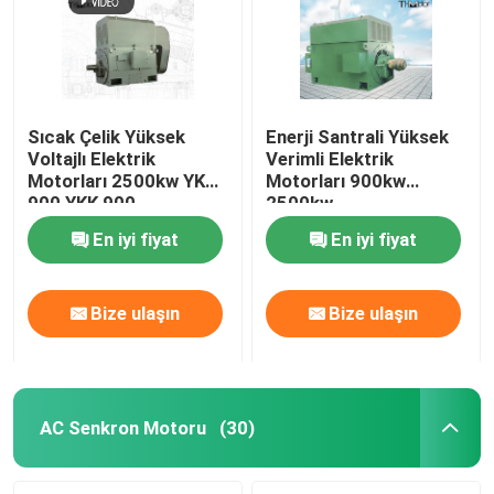
Sıcak Çelik Yüksek
Enerji Santrali Yüksek
Voltajlı Elektrik
Verimli Elektrik
Motorları 2500kw YKS
Motorları 900kw
900 YKK 900
2500kw
En iyi fiyat
En iyi fiyat
Bize ulaşın
Bize ulaşın
Ev
Ürün:% s
AC Senkron Motoru
(30)
Hakkımızda