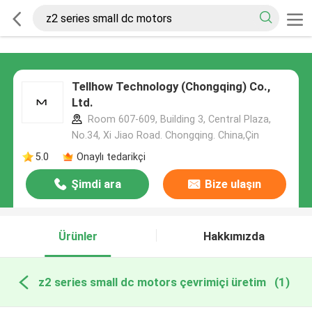
Tellhow Technology (Chongqing) Co.,
Ltd.
Room 607-609, Building 3, Central Plaza,
No.34, Xi Jiao Road. Chongqing. China,Çin
5.0
Onaylı tedarikçi
Şimdi ara
Bize ulaşın
Ürünler
Hakkımızda
z2 series small dc motors çevrimiçi üretim
(1)